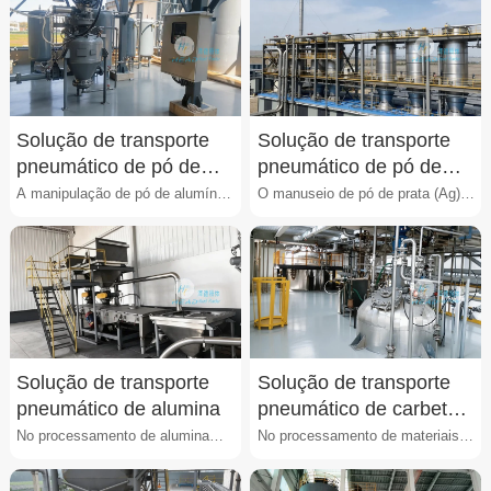
Solução de transporte
Solução de transporte
pneumático de pó de
pneumático de pó de
alumínio
prata
A manipulação de pó de alumínio
O manuseio de pó de prata (Ag)
em processos industriais
em processos industriais
apresenta desafios sign···
apresenta desafios signi···
Solução de transporte
Solução de transporte
pneumático de alumina
pneumático de carbeto
de silício micronizado
No processamento de alumina
No processamento de materiais
(Al₂O₃), muitos fabricantes
abrasivos como o carbeto de
enfrentam dificuldades c···
silício micronizado (S···