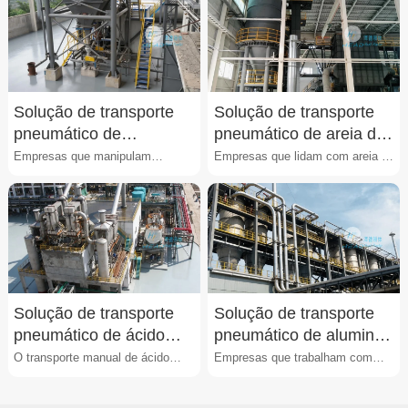
Solução de transporte
Solução de transporte
pneumático de
pneumático de areia de
microsílica
sílica
Empresas que manipulam
Empresas que lidam com areia de
microsílica enfrentam
sílica (SiO₂) frequentemente
frequentemente problemas como
encontram dificulda···
entup···
Solução de transporte
Solução de transporte
pneumático de ácido
pneumático de alumina
bórico
cerâmica
O transporte manual de ácido
Empresas que trabalham com
bórico (H3BO3) enfrenta
alumina cerâmica enfrentam
problemas como contaminação···
dificuldades recorrentes d···