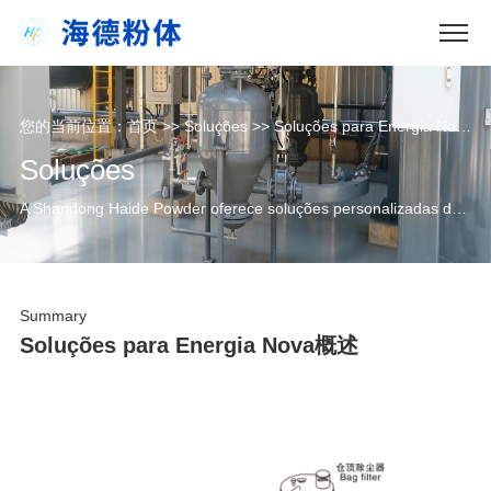
您的当前位置：
首页
>>
Soluções
>>
Soluções para Energia Nova
Soluções
A Shandong Haide Powder oferece soluções personalizadas de transporte pneumático para indústrias química, borracha, plásticos, novas energias, novos materiais, meio ambiente, alimentos e medicamentos, com base em centro experimental e vantagens técnicas, adequando-se às características de materiais e condições operacionais.
Summary
Soluções para Energia Nova概述