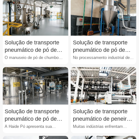
obstáculos como ···
representa um desafio op···
Solução de transporte
Solução de transporte
pneumático de pó de
pneumático de pó de
chumbo
zinco
O manuseio de pó de chumbo
No processamento industrial de
apresenta riscos significativos à
pó de zinco, os operadores
saúde dos operadore···
enfrentam problemas re···
Solução de transporte
Solução de transporte
pneumático de pó de
pneumático de peneira
eletrólito de vanádio
molecular
A Haide Pó apresenta sua
Muitas indústrias enfrentam
solução de transporte pneumático
dificuldades ao movimentar