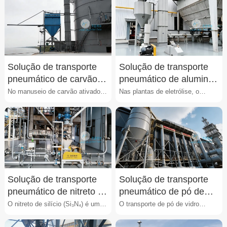
para pó de eletrólito ···
peneira molecular a grane···
Solução de transporte
Solução de transporte
pneumático de carvão
pneumático de alumina
ativado
para eletrólise
No manuseio de carvão ativado,
Nas plantas de eletrólise, o
muitas indústrias enfrentam
transporte de alumina enfrenta
desafios relacionados···
problemas comuns: en···
Solução de transporte
Solução de transporte
pneumático de nitreto de
pneumático de pó de
silício
vidro
O nitreto de silício (Si₃N₄) é um
O transporte de pó de vidro
material cerâmico de alto
apresenta diversos desafios
desempenho amplament···
operacionais. O material···