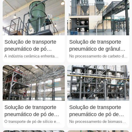
Solução de transporte
Solução de transporte
pneumático de pó
pneumático de grânulos
cerâmico
de carbeto de silício
A indústria cerâmica enfrenta
No processamento de carbeto de
desafios significativos no
silício (SiC), o transporte de
manuseio de pós finos, ···
grânulos enfrenta ···
Solução de transporte
Solução de transporte
pneumático de pó de
pneumático de pó de
silício
biomassa
O transporte de pó de silício em
No processamento de biomassa,
processos industriais enfrenta
o transporte de pós finos